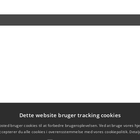
Dette website bruger tracking cookies
sted bruger cookies til at forbedre brugeroplevelsen. Ved at bruge vores 
ccepterer du alle cookies i overensstemmelse med vores cookiepolitik.
Detalj