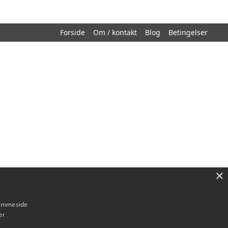
Forside
Om / kontakt
Blog
Betingelser
×
hjemmeside
er