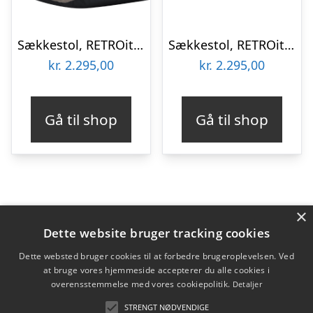
Sækkestol, RETROit Canvas Sand
Sækkestol, RETROit Canvas Dark Black
kr.
2.295,00
kr.
2.295,00
Gå til shop
Gå til shop
×
Varekategorier
Dette website bruger tracking cookies
Produkter
Dette websted bruger cookies til at forbedre brugeroplevelsen. Ved
at bruge vores hjemmeside accepterer du alle cookies i
Filtrer efter
overensstemmelse med vores cookiepolitik.
Detaljer
SACKit
(6)
STRENGT NØDVENDIGE